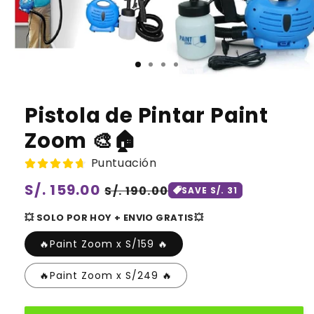
Pistola de Pintar Paint
Zoom 🎨🏠
Puntuación
Precio
S/. 159.00
Precio
S/. 190.00
SAVE S/. 31
habitual
de
💥 SOLO POR HOY + ENVIO GRATIS💥
oferta
🔥Paint Zoom x S/159 🔥
🔥Paint Zoom x S/249 🔥