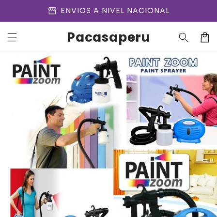
Ir
storefront
ENVIOS A NIVEL NACIONAL
directamente
al contenido
Pacasaperu
Carrit
Ir
directamente
a la
información
del producto