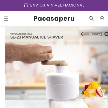
Ir
storefront
ENVIOS A NIVEL NACIONAL
directamente
al contenido
Pacasaperu
Carrit
Ir
directamente
a la
información
del producto