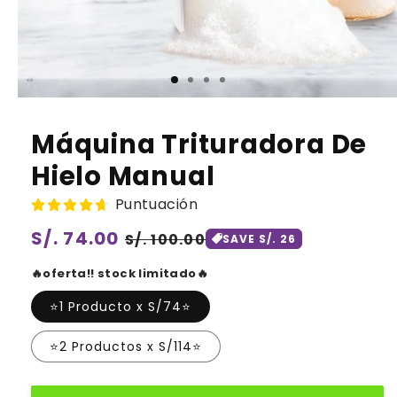
Máquina Trituradora De
Hielo Manual
Puntuación
Precio
S/. 74.00
Precio
S/. 100.00
SAVE S/. 26
habitual
de
🔥oferta!! stock limitado🔥
oferta
⭐1 Producto x S/74⭐
⭐2 Productos x S/114⭐