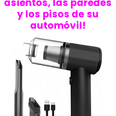
asientos, las paredes
y los pisos de su
automóvil!