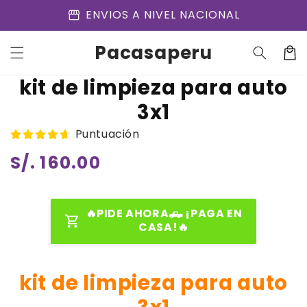
Ir
storefront
ENVIOS A NIVEL NACIONAL
directamente
al contenido
Pacasaperu
Carrit
Ir
directamente
kit de limpieza para auto
a la
información
3x1
del producto
Puntuación
Precio
S/. 160.00
habitual
🔥PIDE AHORA🛻 ¡PAGA EN
CASA!🔥
kit de limpieza para auto