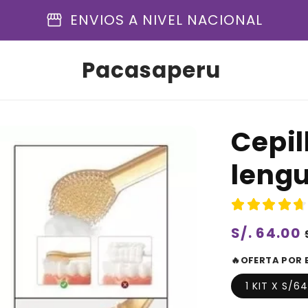
storefront
ENVIOS A NIVEL NACIONAL
Pacasaperu
Cepil
leng
Precio
S/. 64.00
habitual
🔥OFERTA POR 
1 KIT X S/6