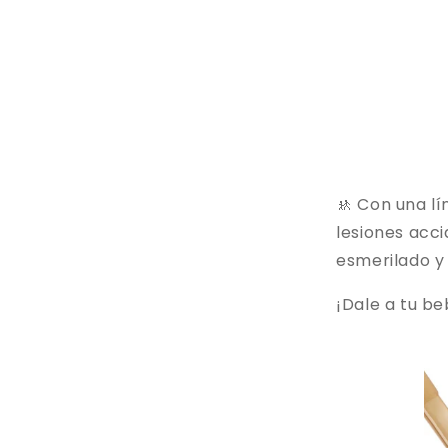
🚸 Con una lí
lesiones acc
esmerilado y 
¡Dale a tu be