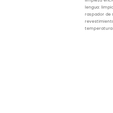
limpieza efic
lengua: limpi
raspador de 
revestimiento
temperaturas: