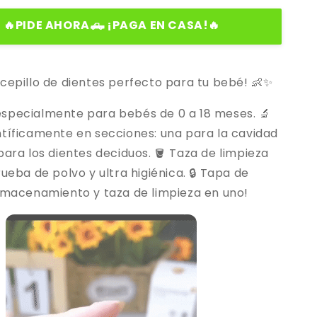
🔥PIDE AHORA🛻 ¡PAGA EN CASA!🔥
cepillo de dientes perfecto para tu bebé! 👶✨
especialmente para bebés de 0 a 18 meses. 🔬
ntíficamente en secciones: una para la cavidad
para los dientes deciduos. 🪣 Taza de limpieza
rueba de polvo y ultra higiénica. 🔒 Tapa de
almacenamiento y taza de limpieza en uno!