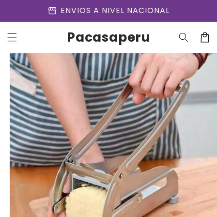
Ir
storefront
ENVIOS A NIVEL NACIONAL
directamente
al contenido
Pacasaperu
Carrit
Ir
directamente
a la
información
del producto