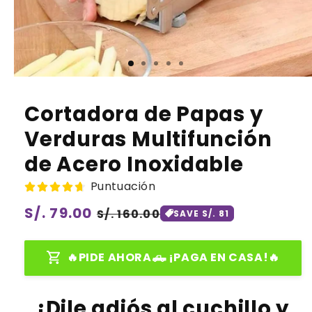
Cortadora de Papas y
Verduras Multifunción
de Acero Inoxidable
Puntuación
Precio
S/. 79.00
Precio
S/. 160.00
SAVE S/. 81
habitual
de
oferta
🔥PIDE AHORA🛻 ¡PAGA EN CASA!🔥
¡Dile adiós al cuchillo y